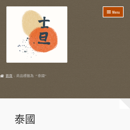
Skip
Skip
Menu
to
to
navigation
content
所有貨品
首頁
商品標籤為 “泰國”
飯盒餐/到會服務
E
節日用品
x
p
E
生活用品
a
x
泰國
n
p
E
飲飲食食
d
a
x