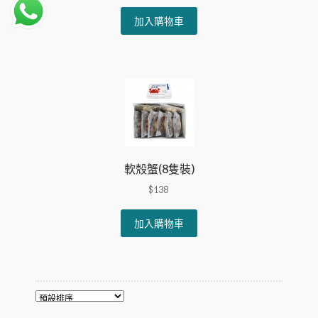
price
price
was:
is:
加入購物車
$55.
$48.
軟殼蟹(8隻裝)
$
138
加入購物車