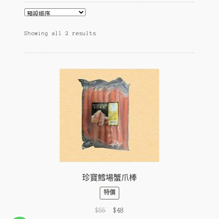
c
n
p
E
寵物專區
h
d
a
x
i
c
n
p
E
環球預訂
Showing all 2 results
l
h
d
a
x
d
i
c
n
p
m
l
h
d
a
e
d
i
c
n
n
m
l
h
d
u
e
d
i
c
n
m
l
h
u
e
d
i
n
m
l
u
e
d
n
m
u
e
n
珍寶鱈場蟹爪棒
u
特價
Original
Current
$
55
$
48