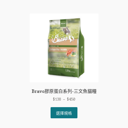
multiple
variants.
The
options
may
be
chosen
on
the
product
page
Bravo膠原蛋白系列-三文魚貓糧
$
138
–
$
450
This
選擇規格
product
has