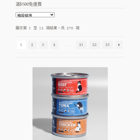
c
n
p
E
滿$600免運費
寵物專區
h
d
a
x
i
c
n
p
E
環球預訂
l
h
d
a
x
顯示第 1 至 12 項結果，共 276 項
d
i
c
n
p
m
l
h
d
a
e
d
i
1
2
3
4
...
21
22
23
c
n
n
m
l
h
d
u
e
d
i
c
n
m
l
h
u
e
d
i
n
m
l
u
e
d
n
m
u
e
n
u