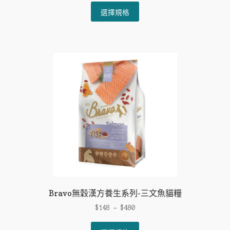
This
選擇規格
product
has
multiple
variants.
The
options
may
be
chosen
on
the
product
page
Bravo無穀漢方養生系列-三文魚貓糧
$
148
–
$
480
This