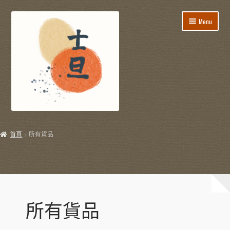
Skip
Skip
Menu
to
to
navigation
content
所有貨品
首頁
所有貨品
飯盒餐/到會服務
E
節日用品
x
p
E
生活用品
a
x
所有貨品
n
p
E
飲飲食食
d
a
x