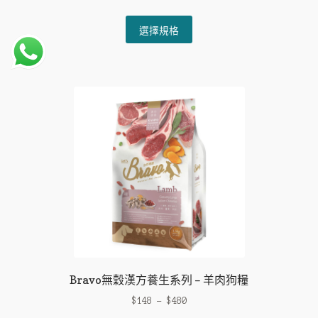
This
選擇規格
product
has
multiple
variants.
The
options
may
be
chosen
on
the
product
page
Bravo無穀漢方養生系列 – 羊肉狗糧
$
148
–
$
480