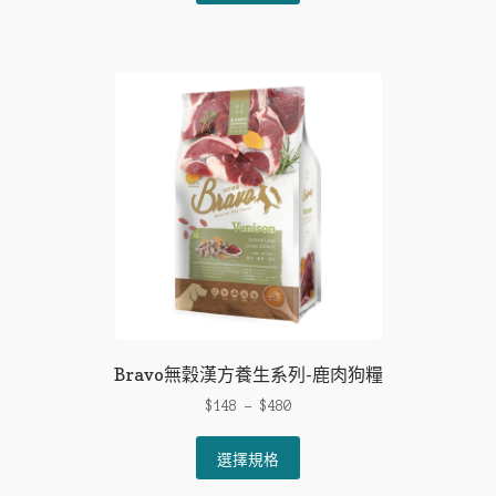
has
multiple
variants.
The
options
may
be
chosen
on
the
product
page
Bravo無穀漢方養生系列-鹿肉狗糧
$
148
–
$
480
This
選擇規格
product
has