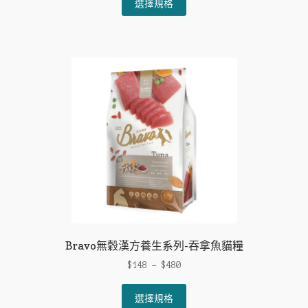
選擇規格
product
has
multiple
variants.
The
options
may
be
chosen
on
the
product
page
Bravo無穀漢方養生系列-吞拿魚貓糧
$
148
–
$
480
This
選擇規格
product