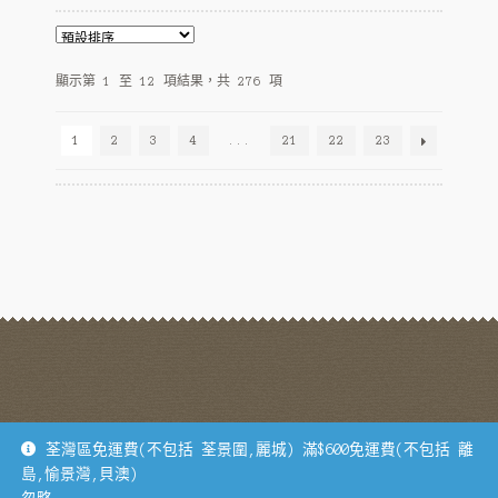
variants.
The
options
may
顯示第 1 至 12 項結果，共 276 項
be
chosen
1
2
3
4
...
21
22
23
on
the
product
page
地址：荃灣德士古道62-70號寶業大廈B座1305B 電話：93175954
荃灣區免運費(不包括 荃景圍,麗城) 滿$600免運費(不包括 離
島,愉景灣,貝澳)
© 士旦雜貨 2026