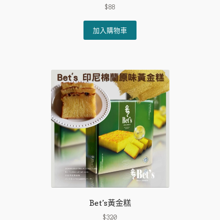
$
88
加入購物車
Bet’s黃金糕
$
320