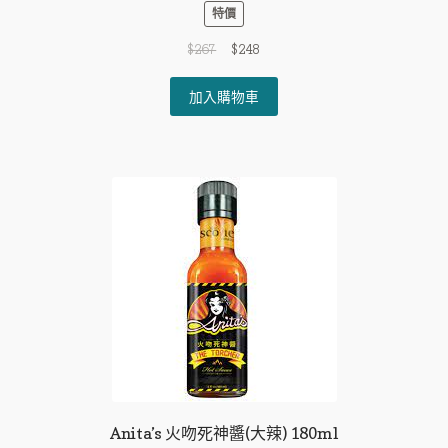
特價
Original
Current
$
267
$
248
price
price
was:
is:
加入購物車
$267.
$248.
Anita’s 火吻死神醬(大辣) 180ml