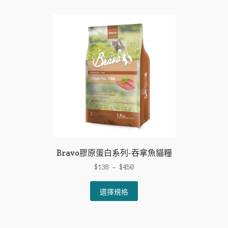
multiple
variants.
The
options
may
be
chosen
on
the
product
page
Bravo膠原蛋白系列-吞拿魚貓糧
$
138
–
$
450
This
選擇規格
product
has
multiple