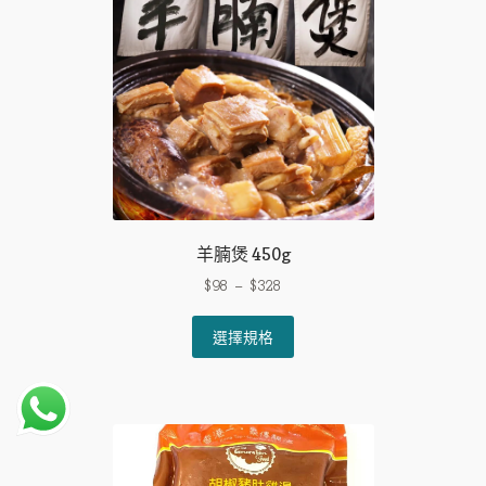
羊腩煲 450g
$
98
–
$
328
This
選擇規格
product
has
multiple
variants.
The
options