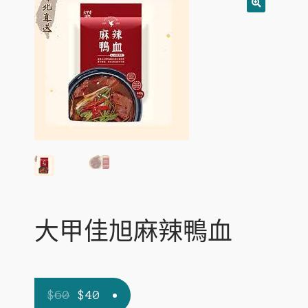
c
n
p
E
寵物專區
h
d
a
x
i
c
n
p
E
環球預訂
l
h
d
a
x
d
i
c
n
p
m
l
h
d
a
e
d
i
c
n
n
m
l
h
d
u
e
d
i
c
n
m
l
h
u
e
d
i
n
m
l
u
e
d
n
m
大甲佳旭麻辣鴨血
u
e
n
u
Original
Current
$
60
$
40