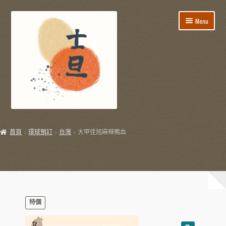
Skip
Skip
Menu
to
to
navigation
content
所有貨品
首頁
環球預訂
台灣
大甲佳旭麻辣鴨血
飯盒餐/到會服務
E
節日用品
x
p
E
生活用品
a
x
特價
n
p
E
飲飲食食
d
a
x