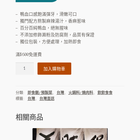
price
price
was:
is:
– 鴨血口感飽滿彈牙，滑嫩可口
– 獨門配方熬製麻辣湯汁，香麻惹味
$60.
$40.
– 百分百純鴨血，絕無腥味
– 不添加修飾澱粉及防腐劑，品質有保證
– 獨位包裝，方便處理，加熱即食
滿$600免運費
大
加入購物車
甲
佳
旭
分類:
即食餸/預製菜
,
台灣
,
火鍋料/燒肉料
,
飲飲食食
麻
標籤:
台灣
,
台灣直送
辣
鴨
血
相關商品
數
量