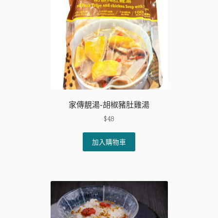
may
be
chosen
on
the
product
page
家傳靚湯-胡椒豬肚雞湯
$
48
加入購物車