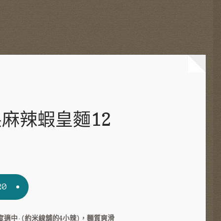
麻辣蝦皇麵12
iginal
Current
20
ice
price
s:
is:
適中·(約米線舖的4小辣)，麵質爽滑