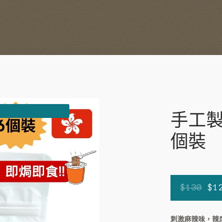
手工製
個裝
Or
$
130
$
1
pr
wa
刺激麻辣味，辣度