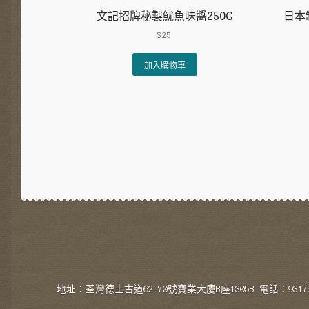
日本
文記招牌秘製魷魚味醬250G
$
25
加入購物車
地址：荃灣德士古道62-70號寶業大廈B座1305B 電話：93175