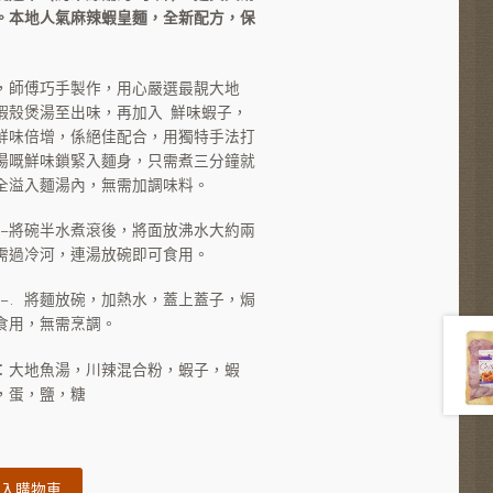
。本地人氣麻辣蝦皇麵，全新配方，保
30.
$120.
，師傅巧手製作，用心嚴選最靚大地
蝦殼煲湯至出味，再加入 鮮味蝦子，
鮮味倍增，係絕佳配合，用獨特手法打
湯嘅鮮味鎖緊入麵身，只需煮三分鐘就
全溢入麵湯內，無需加調味料。
： -將碗半水煮滾後，將面放沸水大約兩
需過冷河，連湯放碗即可食用。
： -. 將麵放碗，加熱水，蓋上蓋子，焗
食用，無需烹調。
：大地魚湯，川辣混合粉，蝦子，蝦
，蛋，鹽，糖
入購物車