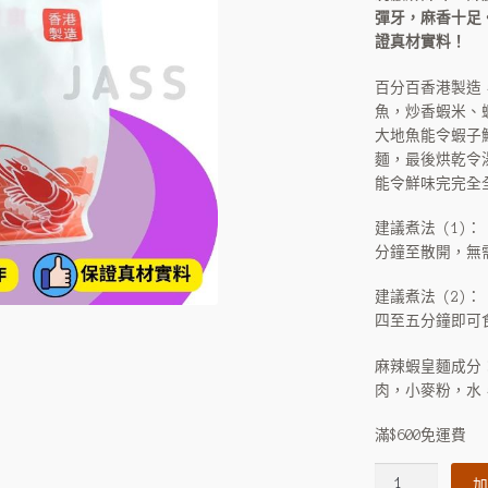
彈牙，麻香十足
$1
證真材實料！
百分百香港製造
魚，炒香蝦米、
大地魚能令蝦子
麵，最後烘乾令
能令鮮味完完全
建議煮法 (1)
分鐘至散開，無
建議煮法 (2)
四至五分鐘即可
麻辣蝦皇麵成分
肉，小麥粉，水
滿$600免運費
手
加