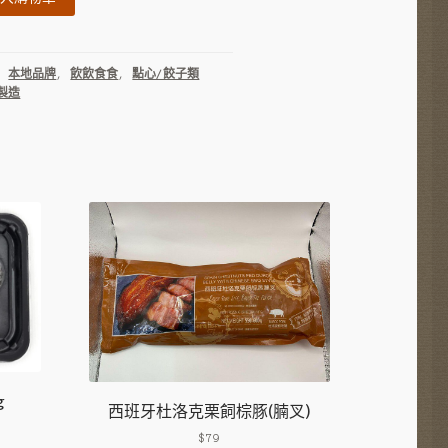
,
本地品牌
,
飲飲食食
,
點心/餃子類
製造
g
西班牙杜洛克栗飼棕豚(腩叉)
$
79