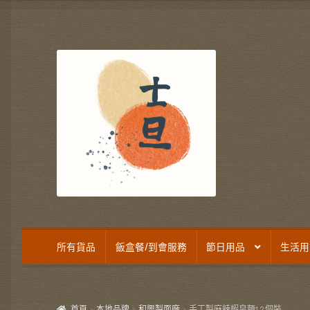
was:
is:
$130.
$120.
Skip
Skip
to
to
navigation
content
所有貨品
飯盒餐/到會服務
節日用品
生活用
首頁
本地品牌
和興製面廠
手工製麻辣蝦皇麵12個裝