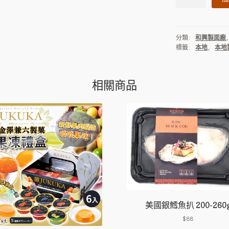
工
製
麻
分類:
和興製面廠
辣
標籤:
本地
,
本地
蝦
皇
麵
相關商品
12
個
裝
數
量
美國銀鱈魚扒 200-260
$
88