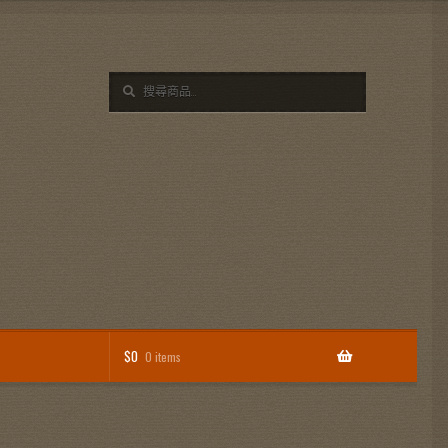
搜
搜
尋
尋
關
鍵
字:
$
0
0 items