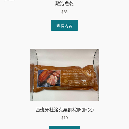
雞泡魚乾
$
68
查看內容
西班牙杜洛克栗飼棕豚(腩叉)
$
79