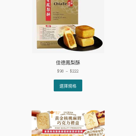
佳德鳳梨酥
$
98
–
$
222
This
選擇規格
product
has
multiple
variants.
The
options
may
be