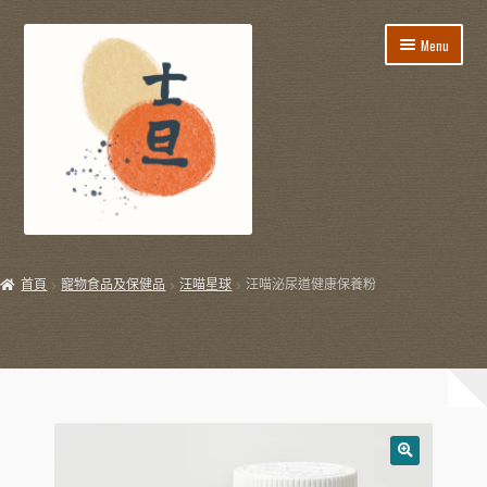
Skip
Skip
Menu
to
to
navigation
content
所有貨品
首頁
寵物食品及保健品
汪喵星球
汪喵泌尿道健康保養粉
飯盒餐/到會服務
E
節日用品
x
p
E
生活用品
a
x
n
p
E
飲飲食食
d
a
x