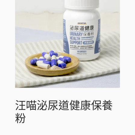
c
n
p
E
寵物專區
h
d
a
x
i
c
n
p
E
環球預訂
l
h
d
a
x
d
i
c
n
p
m
l
h
d
a
e
d
i
c
n
n
m
l
h
d
u
e
d
i
c
n
m
l
h
u
e
d
i
n
m
l
u
e
d
n
m
u
e
汪喵泌尿道健康保養
n
u
粉