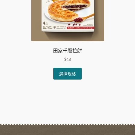
田家千層拉餅
$
40
This
選擇規格
product
has
multiple
variants.
The
options
may
be
chosen