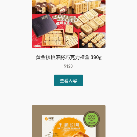
chosen
on
the
product
page
黃金核桃麻將巧克力禮盒 390g
$
128
查看內容