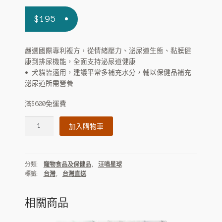
$
195
嚴選國際專利複方，從情緒壓力、泌尿道生態、黏膜健
康到排尿機能，全面支持泌尿道健康
• 犬貓皆適用，建議平常多補充水分，輔以保健品補充
泌尿道所需營養
滿$600免運費
汪
加入購物車
喵
泌
尿
分類:
寵物食品及保健品
,
汪喵星球
道
標籤:
台灣
,
台灣直送
健
康
保
相關商品
養
粉