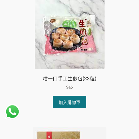
數
量
嚐一口手工生煎包(22粒)
$
45
加入購物車