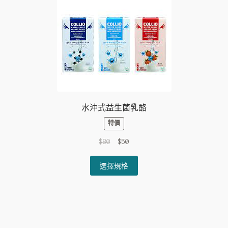
may
be
chosen
on
the
product
page
水沖式益生菌乳酪
特價
Original
Current
$
80
$
50
price
price
This
was:
is:
選擇規格
product
$80.
$50.
has
multiple
variants.
The
options