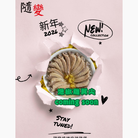
c
n
p
E
寵物專區
h
d
a
x
i
c
n
p
E
環球預訂
l
h
d
a
x
d
i
c
n
p
m
l
h
d
a
e
d
i
c
n
n
m
l
h
d
u
e
d
i
c
n
m
l
h
u
e
d
i
n
m
l
u
e
d
n
m
u
e
n
u