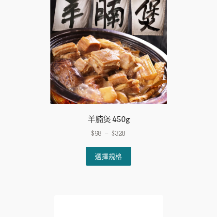
羊腩煲 450g
$
98
–
$
328
This
選擇規格
product
has
multiple
variants.
The
options