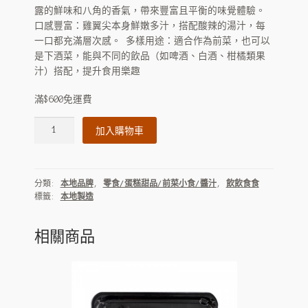
露的鮮味和八角的香氣，帶來豐富且平衡的味覺體驗。
口感豐富：雞翼尖本身鮮嫩多汁，搭配酸辣的湯汁，每
一口都充滿層次感。 多樣用途：適合作為前菜，也可以
是下酒菜，能與不同的飲品（如啤酒、白酒、柑橘類果
汁）搭配，提升食用樂趣
滿$600免運費
涼
加入購物車
拌
泡
椒
分類:
本地品牌
,
零食/蛋糕甜品/前菜小食/醬汁
,
飲飲食食
雞
標籤:
本地製造
翼
尖
數
相關商品
量