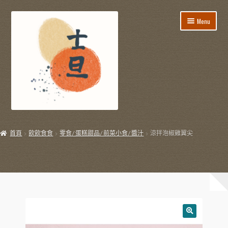
Skip
Skip
Menu
to
to
navigation
content
所有貨品
首頁
飲飲食食
零食/蛋糕甜品/前菜小食/醬汁
涼拌泡椒雞翼尖
飯盒餐/到會服務
E
節日用品
x
p
E
生活用品
a
x
n
p
E
飲飲食食
d
a
x