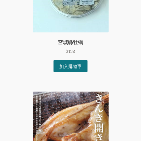
product
page
宮城縣牡蠣
$
130
加入購物車