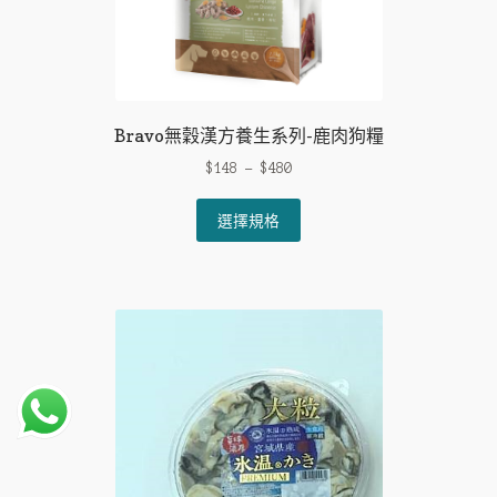
Bravo無穀漢方養生系列-鹿肉狗糧
$
148
–
$
480
This
選擇規格
product
has
multiple
variants.
The
options
may
be
chosen
on
the