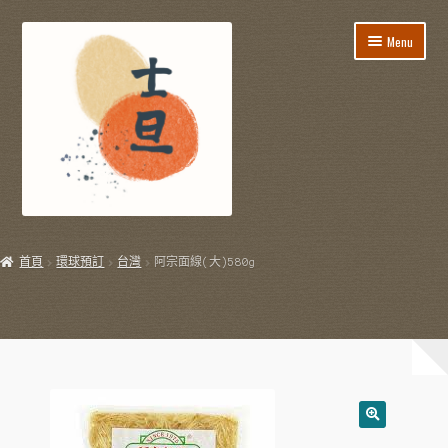
Skip
Skip
Menu
to
to
navigation
content
所有貨品
首頁
環球預訂
台灣
阿宗面線(大)580g
飯盒餐/到會服務
E
節日用品
x
p
E
生活用品
a
x
n
p
E
飲飲食食
d
a
x