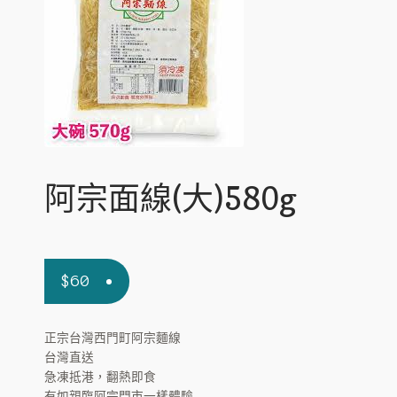
c
n
p
E
寵物專區
h
d
a
x
i
c
n
p
E
環球預訂
l
h
d
a
x
d
i
c
n
p
m
l
h
d
a
e
d
i
c
n
n
m
l
h
d
u
e
d
i
c
n
阿宗面線(大)580g
m
l
h
u
e
d
i
n
m
l
u
e
d
n
m
$
60
u
e
n
u
正宗台灣西門町阿宗麵線
台灣直送
急凍抵港，翻熱即食
有如親臨阿宗門市一樣體驗