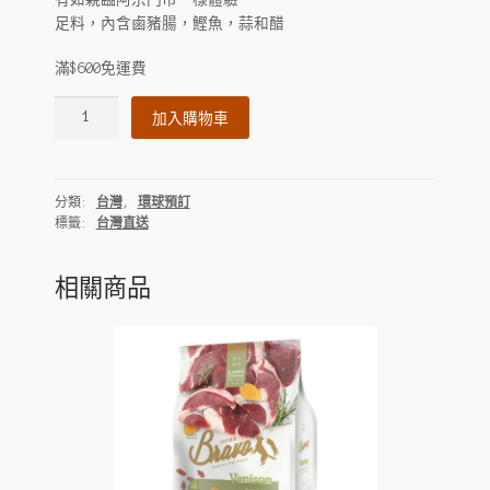
足料，內含鹵豬腸，鰹魚，蒜和醋
滿$600免運費
阿
加入購物車
宗
面
線
分類:
台灣
,
環球預訂
(大)580g
標籤:
台灣直送
數
量
相關商品