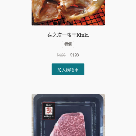
喜之次一夜干Kinki
特價
Original
Current
$
128
$
108
price
price
was:
is:
加入購物車
$128.
$108.