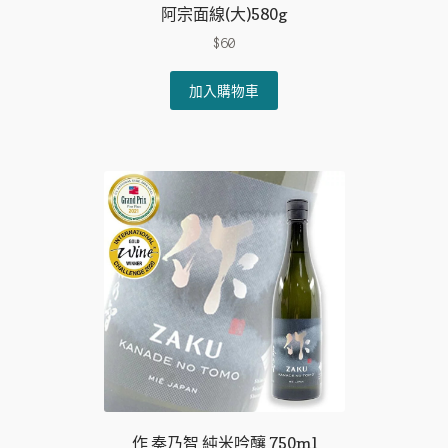
阿宗面線(大)580g
$
60
加入購物車
作 奏乃智 純米吟釀 750ml