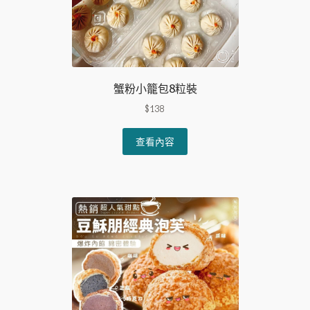
蟹粉小籠包8粒裝
$
138
查看內容