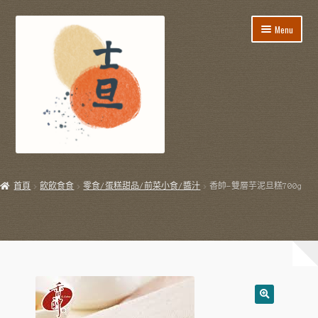
Skip
Skip
Menu
to
to
navigation
content
所有貨品
首頁
飲飲食食
零食/蛋糕甜品/前菜小食/醬汁
香帥-雙層芋泥旦糕700g
飯盒餐/到會服務
E
節日用品
x
p
E
生活用品
a
x
n
p
E
飲飲食食
d
a
x