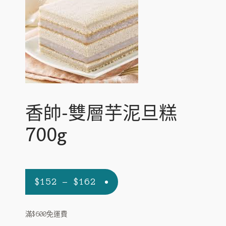
c
n
p
E
寵物專區
h
d
a
x
i
c
n
p
E
環球預訂
l
h
d
a
x
d
i
c
n
p
m
l
h
d
a
e
d
i
c
n
n
m
l
h
d
u
e
d
i
c
n
香帥-雙層芋泥旦糕
m
l
h
u
e
d
i
700g
n
m
l
u
e
d
n
m
u
e
n
$
152
–
$
162
u
滿$600免運費