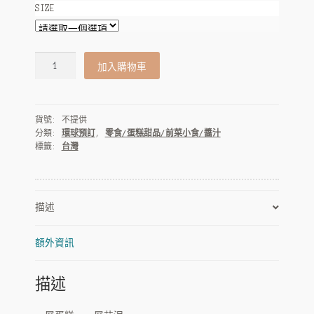
SIZE
香
加入購物車
帥-
雙
層
貨號:
不提供
芋
分類:
環球預訂
,
零食/蛋糕甜品/前菜小食/醬汁
泥
標籤:
台灣
旦
糕
700g
數
描述
量
額外資訊
描述