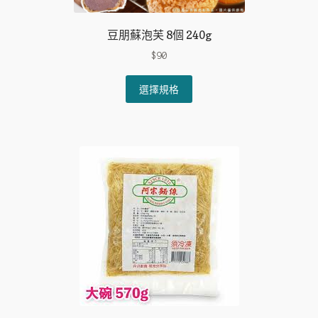
豆朋蘇泡芙 8個 240g
$
90
This
選擇規格
product
has
multiple
variants.
The
options
may
be
chosen
on
the
product
page