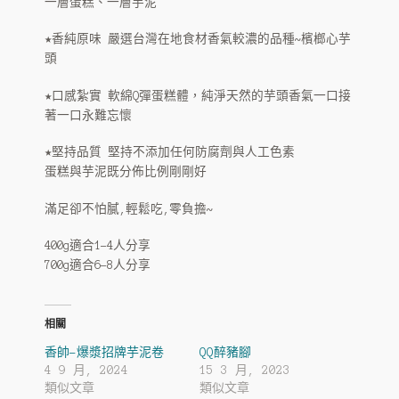
一層蛋糕、一層芋泥
★香純原味 嚴選台灣在地食材香氣較濃的品種~檳榔心芋
頭
★口感紮實 軟綿Q彈蛋糕體，純淨天然的芋頭香氣一口接
著一口永難忘懷
★堅持品質 堅持不添加任何防腐劑與人工色素
蛋糕與芋泥既分佈比例剛剛好
滿足卻不怕膩,輕鬆吃,零負擔~
400g適合1-4人分享
700g適合6-8人分享
相關
香帥-爆漿招牌芋泥卷
QQ醉豬腳
4 9 月, 2024
15 3 月, 2023
類似文章
類似文章