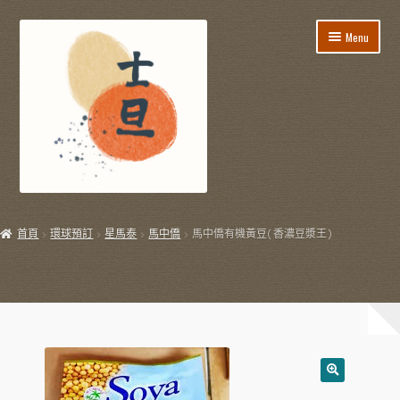
Skip
Skip
Menu
to
to
navigation
content
所有貨品
首頁
環球預訂
星馬泰
馬中僑
馬中僑有機黃豆(香濃豆漿王)
飯盒餐/到會服務
E
節日用品
x
p
E
生活用品
a
x
n
p
E
飲飲食食
d
a
x