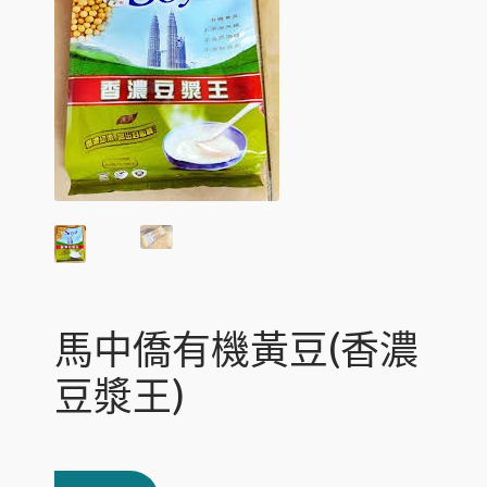
c
n
p
E
寵物專區
h
d
a
x
i
c
n
p
E
環球預訂
l
h
d
a
x
d
i
c
n
p
m
l
h
d
a
e
d
i
c
n
n
m
l
h
d
u
e
d
i
c
n
m
l
h
u
e
d
i
n
m
l
u
e
d
n
m
馬中僑有機黃豆(香濃
u
e
n
豆漿王)
u