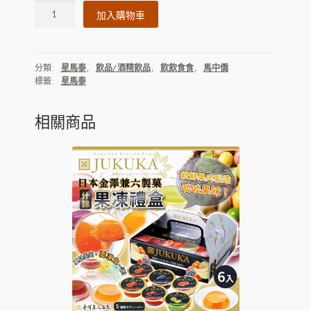
馬
加入購物車
中
僑
有
分類:
星馬泰
,
飲品/酒精飲品
,
飲飲食食
,
馬中僑
機
標籤:
星馬泰
黃
豆
(香
相關商品
濃
豆
漿
王)
數
量