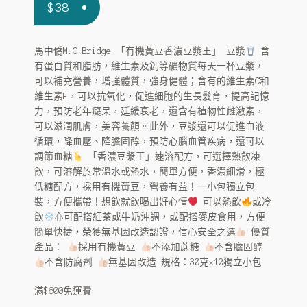
$
38
馬中僑M.C.Bridge 「有機黃豆香濃豆漿王」 豆漿
含
有蛋白質和脂肪，維生素及鈣等礦物質每天一杯豆漿，
可以補充營養，增強體質，強身健體；含有的維生素C和
維生素E，可以抗氧化，促進細胞的生長髮育，提高記憶
力，預防老年癡呆，延緩衰老，還含有植物性雌激素，
可以滋潤肌膚，美容養顏。此外，豆漿還可以促進血液
循環，降血壓、降膽固醇，預防心腦血管疾病，還可以
調節血糖
「香濃豆漿王」速溶配方，可選擇熱飲凍
飲，可溶解於常溫水或熱水，簡單方便，香濃細滑，極
低糖配方，採用有機黃豆，營養有益！一小包獨立包
裝，方便攜帶！想飲就飲喝出好心情
可以熱飲
或冷
飲
亦可配搭紅茶或牛奶沖調，或配搭麥皮食用，方便
簡單快捷，榮獲無基因改造認證，信心安全之選
優質
產品：
採用有機黃豆
不添加蔗糖
不含膽固醇
不含防腐劑
無基因改造 規格：30克×12獨立小包
滿$600免運費