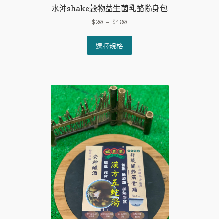
水沖shake穀物益生菌乳酪隨身包
$
20
–
$
100
This
選擇規格
product
has
multiple
variants.
The
options
may
be
chosen
on
the
product
page