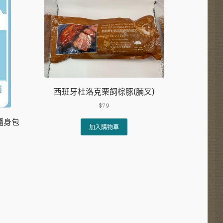
西班牙杜洛克栗飼棕豚(腩叉)
$
79
隨身包
加入購物車
ct
ple
nts.
ns