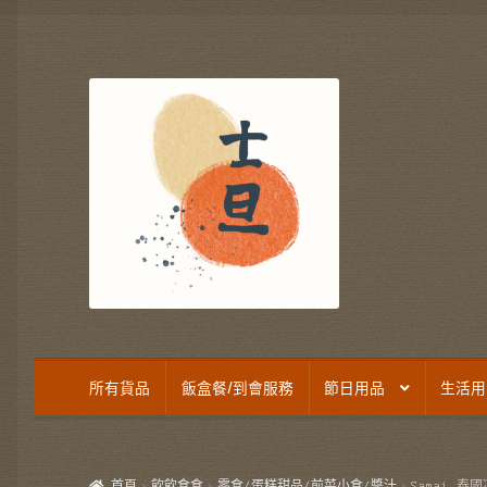
Skip
Skip
to
to
navigation
content
所有貨品
飯盒餐/到會服務
節日用品
生活用
首頁
飲飲食食
零食/蛋糕甜品/前菜小食/醬汁
Samai 泰國