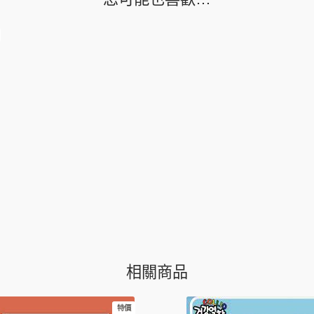
眼
(25g)
數
量
相關商品
特價