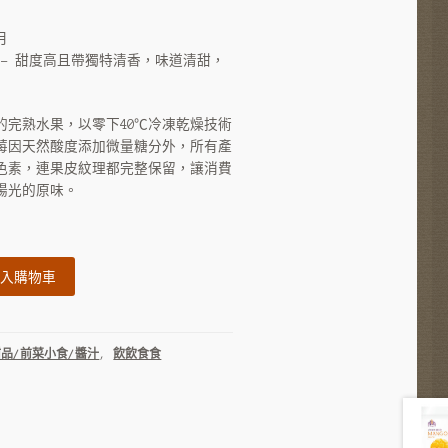
月
 – 甜度高且帶獨特清香，味道清甜，
的完熟水果，以零下40℃冷凍乾燥技術
莓因天然酸度添加微量糖分外，所有產
色素，連果皮紋理都完整保留，讓消費
陽光的原味。
入購物車
甜品/前菜小食/醬汁
,
飲飲食食