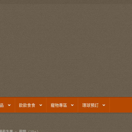
品
飲飲食食
寵物專區
環球預訂
凍乾生果 – 龍眼 (25g)