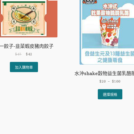
一餃子-韭菜蝦皮豬肉餃子
Original
Current
$
47
$
42
price
price
was:
is:
加入購物車
$47.
$42.
水沖shake穀物益生菌乳酪
$
20
–
$
100
This
選擇規格
produ
has
multi
varia
The
optio
may