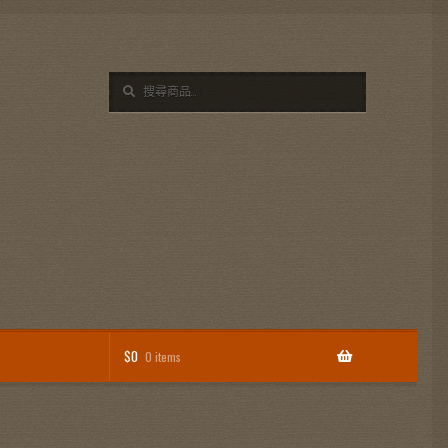
搜
搜
尋
尋
關
鍵
字:
$
0
0 items