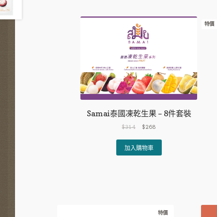
特價
Samai泰國凍乾生果 – 8件套裝
Original
Current
$
314
$
268
price
price
was:
is:
加入購物車
$314.
$268.
特價