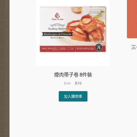
三
煙肉帶子卷 8件裝
Original
Current
$
49
$
39
price
price
was:
is:
加入購物車
$49.
$39.