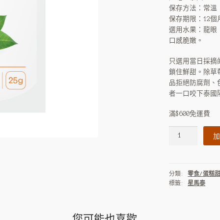
保存方法：常溫
保存期限：12個
選用水果：龍眼
口感脆嫩。
只選用當日採摘
鎖住鮮甜。除草
品拒絕防腐劑、
者一口咬下泰國
滿$600免運費
Samai
加
泰
國
凍
分類:
零食/蛋糕
乾
標籤:
星馬泰
生
果
–
您可能也喜歡…
龍