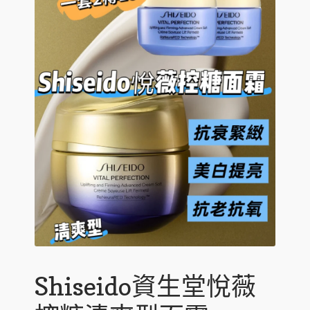
c
n
p
E
寵物專區
h
d
a
x
i
c
n
p
E
環球預訂
l
h
d
a
x
d
i
c
n
p
m
l
h
d
a
e
d
i
c
n
n
m
l
h
d
u
e
d
i
c
n
m
l
h
u
e
d
i
n
m
l
u
e
d
n
m
u
e
n
u
Shiseido資生堂悅薇