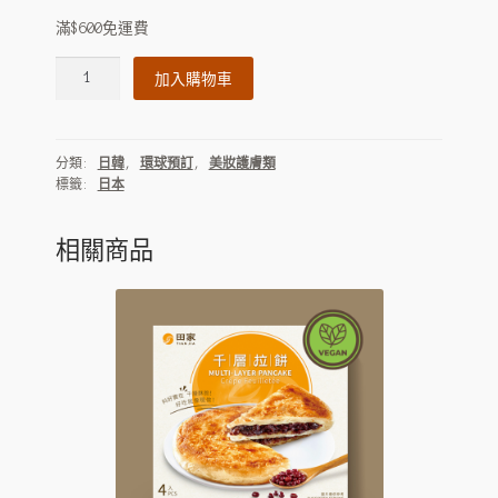
滿$600免運費
Shiseido
加入購物車
資
生
堂
分類:
日韓
,
環球預訂
,
美妝護膚類
悅
標籤:
日本
薇
控
糖
相關商品
清
爽
型
面
霜
15ml（1
套
2
樽)
數