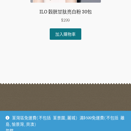
ILO 穀胱甘肽亮白粉 30包
$
299
加入購物車
地址：荃灣德士古道62-70號寶業大廈B座1305B 電話：93175954
荃灣區免運費(不包括 荃景圍,麗城) 滿$600免運費(不包括 離
島,愉景灣,貝澳)
© 士旦雜貨 2026
忽略