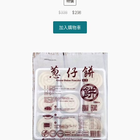
特價
Original
Current
$
338
$
298
price
price
was:
is:
加入購物車
$338.
$298.