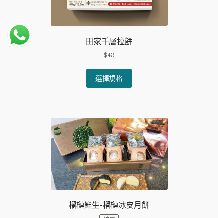
量
田家千層拉餅
$
40
This
選擇規格
product
has
multiple
variants.
The
options
may
be
chosen
on
the
product
榴槤鮮生-榴槤冰皮月餅
page