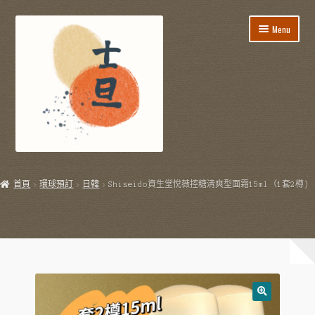
Skip
Skip
Menu
to
to
navigation
content
所有貨品
首頁
環球預訂
日韓
Shiseido資生堂悅薇控糖清爽型面霜15ml（1套2樽)
飯盒餐/到會服務
E
節日用品
x
p
E
生活用品
a
x
n
p
E
飲飲食食
d
a
x