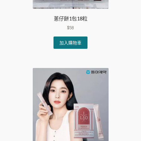
蔥仔餅1包18粒
$
58
加入購物車