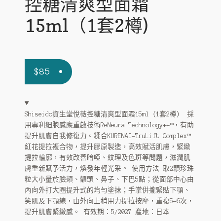
控糖清爽型面霜
15ml（1套2樽)
$
85
Shiseido資生堂悅薇控糖清爽型面霜15ml（1套2樽） 採
用專利細胞感應重啟技術ReNeura Technology++™️，有助
提升肌膚自我修復力。糅合KURENAI-TruLift Complex™️
紅花提拉複合物，提升膠原製造，高效賦活肌膚，緊緻
提拉輪廓，有效改善暗啞、紋理及色斑等問題，滋潤肌
膚重新賦予活力，煥發年輕光采。 使用方法 取2顆珍珠
粒大小量於臉頰、額頭、鼻子、下巴5點；從面部中心由
內向外打大圈提升式的均勻塗抹；手掌併攏緊貼下顎、
笑肌及下顎線，由外向上稍用力提拉按摩，重複5-6次，
提升肌膚緊緻感。 有效期：5/2027 產地：日本